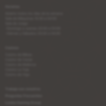
Horarios
Abierto todos los días de la semana
Sala de Máquinas 10:30 a 04:00
Sala de Juego
-Domingo a Jueves 20:00 a 03:00
-Viernes y Sábados 20:00 a 04:00
Casinos
Casino de Bilbao
Casino de Ceuta
Casino de Mallorca
Casino La Toja
Casino de Vigo
Trabaja con nosotros
Preguntas Frecuentes
Luckia Gaming Group