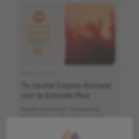
Inicio:
01/01/2025
Tu noche Casino Kursaal
con la Entrada Plus
Nuestra promoción “Entrada Plus
NARANJA” por 11€ o bien la opción
“Entrada Plus VERDE” por 7€ son las
dos opciones que te ofrecemos para
disfrutar y descubrir el Casino Kursaal