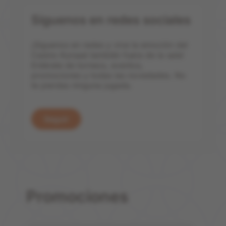
Síguenos en redes sociales
¡Síguenos en redes y vive la emoción del
Casino Kursaal también fuera de la sala!
Entérate de torneos, eventos,
promociones y todas las novedades. No
te pierdas ninguna jugada.
Seguir
Promociones