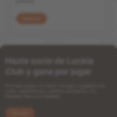
prefieras.
Reservar
Hazte socio de Luckia
Club y gana por jugar
Acumula puntos en Casino Kursaal y canjéalos por
cenas, experiencias y premios exclusivos. ¡Tu
fidelidad tiene recompensa!
Ver más