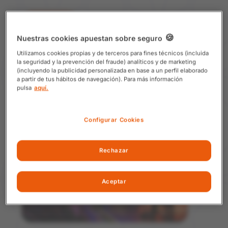
Ver más
Nuestras cookies apuestan sobre seguro
Utilizamos cookies propias y de terceros para fines técnicos (incluida
la seguridad y la prevención del fraude) analíticos y de marketing
(incluyendo la publicidad personalizada en base a un perfil elaborado
a partir de tus hábitos de navegación). Para más información
pulsa
aquí.
Configurar Cookies
Rechazar
Aceptar